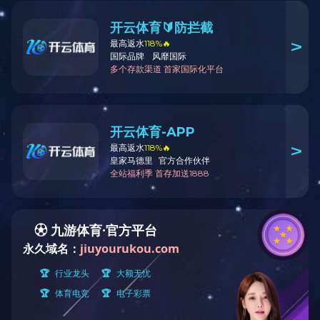
喷淋塔（酸碱废气处理设备）
低温蒸发器废水处理设备...
珠三角某高标准有机废气...
rto-三室rto