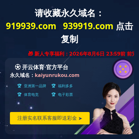
导航
PRODUCT DISPLAY
开云官方注册
百度爱采购
工程案例
视频中心
厨余垃圾处理设备
废水处理设备
垃圾渗滤液处理设备