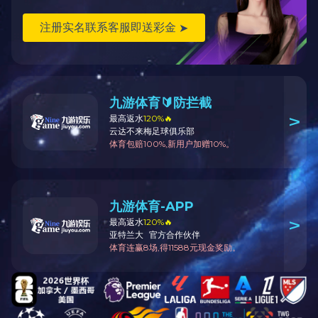
活性炭箱-活性炭吸附装置...
rco-催化燃烧-5000平方生产车间
COMPANY PROFILE
开云（中国）
开云官方注册成立于2019年10月，坐落在自然环境优美，交通便捷的东
莞市茶山镇卢边管理区好时年工业大厦园区内，办公面积2500平方米。是
一家集合研发、设计、施工、咨询服务、销售、设备生产为一体的综合型环
保科技企业。
公司与国内多所著名的科研机构以及设计院建立和保持长期而
稳定的战略合作伙伴关系。公司已建立完善的质量管理体系和环境管理体
系，在同行业中率先通过ISO9001、ISO14000质量、环境管理体系认证；具
有市政工程总承包三级证书、环保工程专业承包三级证书，环境影响评价乙