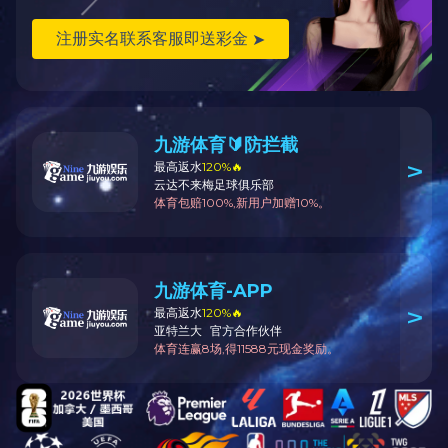
活性炭箱-活性炭吸附装置...
rco-催化燃烧-5000平方生产车间
COMPANY PROFILE
开云（中国）
开云官方注册成立于2019年10月，坐落在自然环境优美，交通便捷的东
莞市茶山镇卢边管理区好时年工业大厦园区内，办公面积2500平方米。是
一家集合研发、设计、施工、咨询服务、销售、设备生产为一体的综合型环
保科技企业。
公司与国内多所著名的科研机构以及设计院建立和保持长期而
稳定的战略合作伙伴关系。公司已建立完善的质量管理体系和环境管理体
系，在同行业中率先通过ISO9001、ISO14000质量、环境管理体系认证；具
有市政工程总承包三级证书、环保工程专业承包三级证书，环境影响评价乙