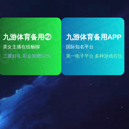
处理方法有哪些？
1
点击率：
968
【
大
中
小
】
烟尘的处理，要慎重处理。烟尘排放到肺部后，往往导致尘肺的
、集尘方便。
作和管理也比较简便。但集尘后粉尘含水率较高，若要回收利
较少使用。
细粉尘除尘效率高，可达95%以上，且更方便进行清灰。操作平