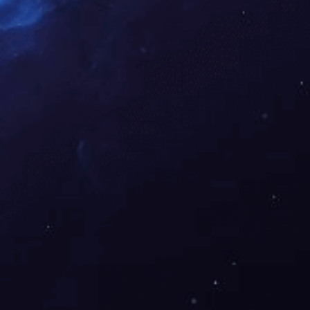
粘结，不潮湿，除尘温度不低于露点温度，使用时不会造成布袋
？
CO）的异同解析