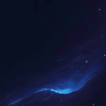
稳，易于回
开云官方注册
堵塞。
联系人：赖先生
上一篇：
氨气
下一篇：
如何
手机：13412909028
本文Ta
固话：
0769-86172387
邮箱：krhb888@163.com
相关资
地址：东莞市茶山镇增卢路85号1
我司中标
有机废气
号楼101室
医疗污水
车间废气
湖南分公司地址：湖南省长沙市晚
报大道长城万悦汇1501-1502