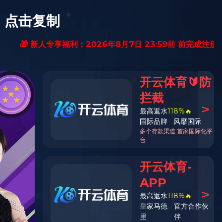
设为首页
|
加入收藏
|
网站地图
全国服务热线：
0769-86172387
13412909028
司相册
在线留言
联系我们