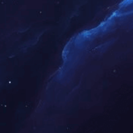
压故障
差故障主要发生在助燃空气管道上的二次空气调节阀与炉膛之间的压差上。液
开，后两种压差故障可以通过其他仪器显示！确定压差故障的原因。
扇故障
器故障、电机故障等原因，风机报警故障和风机风速计损坏是另一个隐患。
用于测量风扇转速，并反馈给59D控制系统！反馈异常时，59D #控制面
题，下一步程序将不执行！焚烧炉不能打开。
序失败
多由程序故障引起的警报，通常的处理方法是排除法。排除其他可能的故障