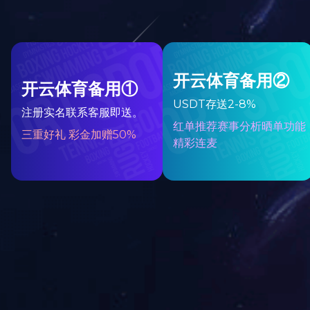
新闻分类
News classification
普通RCO
网站公告
未检测到火
要素缺失或
行业新闻
显示为低值
异味或听到
企业新闻
点火后，
联系我们
不在火焰监
Contact us
因为焚烧