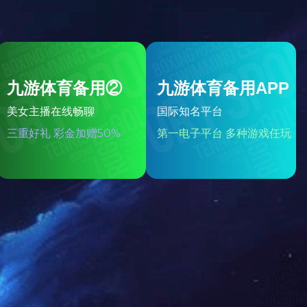
检测到火焰故障解析
2
点击率：
973
【
大
中
小
】
不同的阶段，会产生不同的报警信号。
:“无火焰”和“未检测到火焰”。根据火的三要素，判断某一
的常见原因是液化气供应短缺！具体表现是液化气管道上的压力表
。天然气管道泄漏！它通常出现在液化气管道的接口处。通过闻
！因此，火焰监视器无法检测到内部火焰。火焰方向发生偏转，
大或燃烧器积碳造成的。
障三个方面介绍了常见的仪器故障。