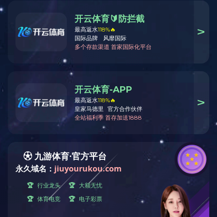
喷淋塔（酸碱废气处理设备）
低温蒸发器废水处理设备...
珠三角某高标准有机废气...
rto-三室rto