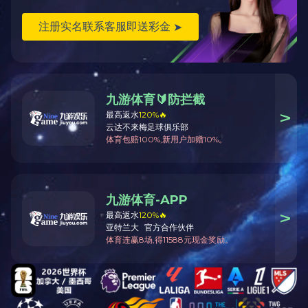
活性炭箱-活性炭吸附装置...
rco-催化燃烧-5000平方生产车间
COMPANY PROFILE
开云（中国）
开云官方注册成立于2019年10月，坐落在自然环境优美，交通便捷的东
莞市茶山镇卢边管理区好时年工业大厦园区内，办公面积2500平方米。是
一家集合研发、设计、施工、咨询服务、销售、设备生产为一体的综合型环
保科技企业。
公司与国内多所著名的科研机构以及设计院建立和保持长期而
稳定的战略合作伙伴关系。公司已建立完善的质量管理体系和环境管理体
系，在同行业中率先通过ISO9001、ISO14000质量、环境管理体系认证；具
有市政工程总承包三级证书、环保工程专业承包三级证书，环境影响评价乙