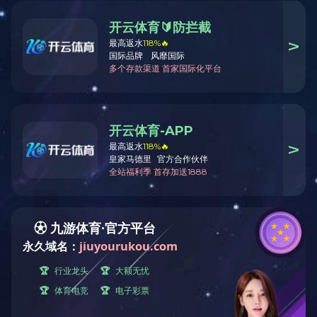
喷淋塔（酸碱废气处理设备）
低温蒸发器废水处理设备...
珠三角某高标准有机废气...
rto-三室rto