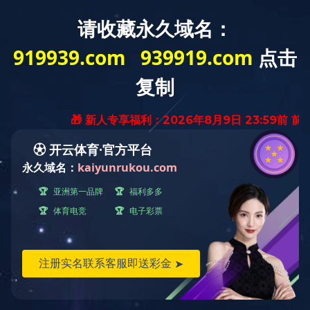
导航
PRODUCT DISPLAY
开云官方注册
百度爱采购
工程案例
视频中心
厨余垃圾处理设备
废水处理设备
垃圾渗滤液处理设备