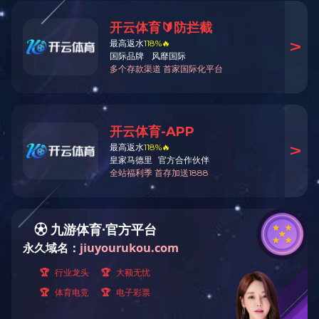
TAG标签