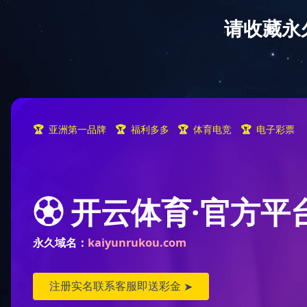
您好，欢迎访问开云官方注册官网，主营范围：废水处理、废气处理、
13412909028。
网站首页
开云（中国）
开云官
Home