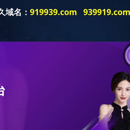
厨余垃圾处理、垃圾渗滤液处理等，热线：
方注册
新闻资讯
开云（中国）
公