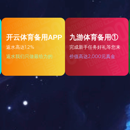
医疗污水处理设备
处理设备 牙科口腔科污水处理设备 KLR—A型
处理设备 牙科口腔科污水处理设备 KLR—F型
处理设备 牙科口腔科污水处理设备 KLR—E型
处理设备 牙科口腔科污水处理设备 KLR—D型