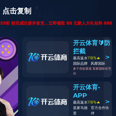
设为首页
|
加入收藏
|
网站地图
全国服务热线：
0769-86172387
13412909028
司相册
在线留言
联系我们