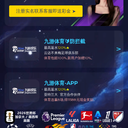
活性炭箱-活性炭吸附装置...
rco-催化燃烧-5000平方生产车间
COMPANY PROFILE
开云（中国）
开云官方注册成立于2019年10月，坐落在自然环境优美，交通便捷的东
莞市茶山镇卢边管理区好时年工业大厦园区内，办公面积2500平方米。是
一家集合研发、设计、施工、咨询服务、销售、设备生产为一体的综合型环
保科技企业。
公司与国内多所著名的科研机构以及设计院建立和保持长期而
稳定的战略合作伙伴关系。公司已建立完善的质量管理体系和环境管理体
系，在同行业中率先通过ISO9001、ISO14000质量、环境管理体系认证；具
有市政工程总承包三级证书、环保工程专业承包三级证书，环境影响评价乙