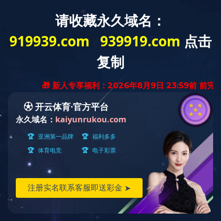
导航
PRODUCT DISPLAY
开云官方注册
百度爱采购
工程案例
视频中心
厨余垃圾处理设备
废水处理设备
垃圾渗滤液处理设备