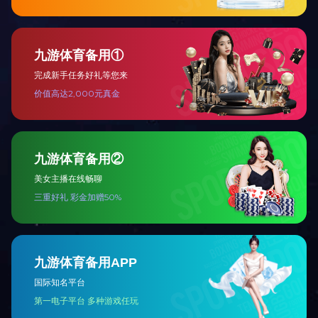
NEWS INFORMATION
新闻资讯
养殖废水怎样处理
2023-09-15
PCB行业有哪些废气处理工艺
2023-09-15
南方环境领导一行莅临科润环...
2023-08-14
vocs废气常见的5种处理方法
2023-07-06
开云官方注册
-wap版 版权所有©Copyright 2020
技术支持：东莞网站建设
九游网页版·官方端入口
|
世界杯网址大全_世界杯网站网页
|
开云线上平台（集团）官