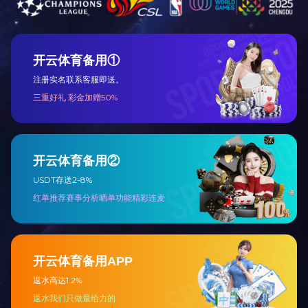
级证书等行业资质证书。拥有一支优秀的管理团队和技术、研发工作人员，
其中教授级高工3名，高级工程师10名，工程师25名。
公司主营污水处理工程、废气处理工程及噪声治理工程的设计、施工、
设备安装及调试、运营；并专注于垃圾渗透液处理、餐厨垃圾处理、生态改
造等领域相关设备研发、生产、销售、运营管理及相关测评。
公司秉承“团结、创新、开拓、进取、共赢”的企业精神，本着“引领环
保科技、再创碧水蓝天”的企业经营理念，以热爱自然、保护环境，创造良
好的社会效益、环境效益和经济效益为依归。以“不拘一格、人尽其才”的人
才理念为宗旨，采用先进的技术、装备，科学的管理，致力于环保技术、环
保产品的科研开发、成果推广和咨询服务以及市政环保工程治理。以企业自
有技术力量为互动，研发和推广出多种水处理新技术、新产品。以市场为导
向，以优质服务为宗旨，研发、推广高科技环保产品和技术，为广大客户提
供高品质的环保产品和全方位的服务。
CASE STUDY
开云（中国）