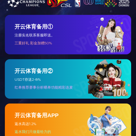
级证书等行业资质证书。拥有一支优秀的管理团队和技术、研发工作人员，
其中教授级高工3名，高级工程师10名，工程师25名。
公司主营污水处理工程、废气处理工程及噪声治理工程的设计、施工、
设备安装及调试、运营；并专注于垃圾渗透液处理、餐厨垃圾处理、生态改
造等领域相关设备研发、生产、销售、运营管理及相关测评。
公司秉承“团结、创新、开拓、进取、共赢”的企业精神，本着“引领环
保科技、再创碧水蓝天”的企业经营理念，以热爱自然、保护环境，创造良
好的社会效益、环境效益和经济效益为依归。以“不拘一格、人尽其才”的人
才理念为宗旨，采用先进的技术、装备，科学的管理，致力于环保技术、环
保产品的科研开发、成果推广和咨询服务以及市政环保工程治理。以企业自
有技术力量为互动，研发和推广出多种水处理新技术、新产品。以市场为导
向，以优质服务为宗旨，研发、推广高科技环保产品和技术，为广大客户提
供高品质的环保产品和全方位的服务。
CASE STUDY
开云（中国）