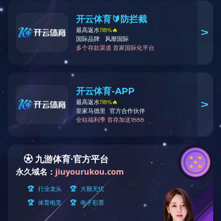
喷淋塔（酸碱废气处理设备）
低温蒸发器废水处理设备...
珠三角某高标准有机废气...
rto-三室rto