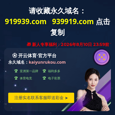
导航
PRODUCT DISPLAY
开云官方注册
百度爱采购
工程案例
视频中心
厨余垃圾处理设备
废水处理设备
垃圾渗滤液处理设备