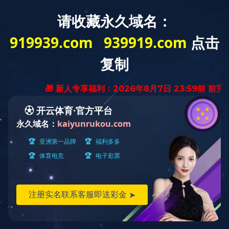
导航
PRODUCT DISPLAY
开云官方注册
百度爱采购
工程案例
视频中心
厨余垃圾处理设备
废水处理设备
垃圾渗滤液处理设备