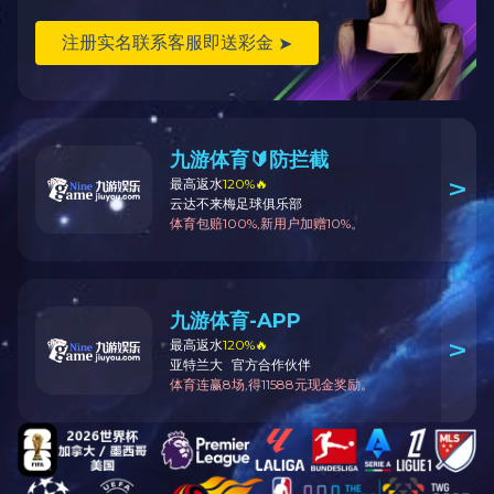
活性炭箱-活性炭吸附装置...
rco-催化燃烧-5000平方生产车间
COMPANY PROFILE
开云（中国）
开云官方注册成立于2019年10月，坐落在自然环境优美，交通便捷的东
莞市茶山镇卢边管理区好时年工业大厦园区内，办公面积2500平方米。是
一家集合研发、设计、施工、咨询服务、销售、设备生产为一体的综合型环
保科技企业。
公司与国内多所著名的科研机构以及设计院建立和保持长期而
稳定的战略合作伙伴关系。公司已建立完善的质量管理体系和环境管理体
系，在同行业中率先通过ISO9001、ISO14000质量、环境管理体系认证；具
有市政工程总承包三级证书、环保工程专业承包三级证书，环境影响评价乙