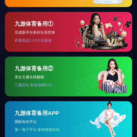
NEWS INFORMATION
新闻资讯
养殖废水怎样处理
2023-09-15
PCB行业有哪些废气处理工艺
2023-09-15
南方环境领导一行莅临科润环...
2023-08-14
vocs废气常见的5种处理方法
2023-07-06
开云官方注册
-wap版 版权所有©Copyright 2020
技术支持：东莞网站建设
九游网页版·官方端入口
|
世界杯网址大全_世界杯网站网页
|
开云线上平台（集团）官