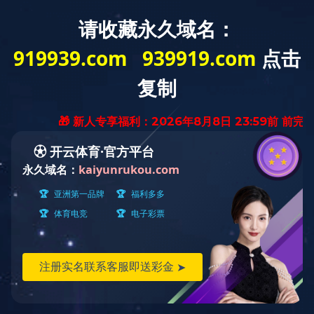
导航
PRODUCT DISPLAY
开云官方注册
百度爱采购
工程案例
视频中心
厨余垃圾处理设备
废水处理设备
垃圾渗滤液处理设备