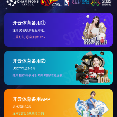
级证书等行业资质证书。拥有一支优秀的管理团队和技术、研发工作人员，
其中教授级高工3名，高级工程师10名，工程师25名。
公司主营污水处理工程、废气处理工程及噪声治理工程的设计、施工、
设备安装及调试、运营；并专注于垃圾渗透液处理、餐厨垃圾处理、生态改
造等领域相关设备研发、生产、销售、运营管理及相关测评。
公司秉承“团结、创新、开拓、进取、共赢”的企业精神，本着“引领环
保科技、再创碧水蓝天”的企业经营理念，以热爱自然、保护环境，创造良
好的社会效益、环境效益和经济效益为依归。以“不拘一格、人尽其才”的人
才理念为宗旨，采用先进的技术、装备，科学的管理，致力于环保技术、环
保产品的科研开发、成果推广和咨询服务以及市政环保工程治理。以企业自
有技术力量为互动，研发和推广出多种水处理新技术、新产品。以市场为导
向，以优质服务为宗旨，研发、推广高科技环保产品和技术，为广大客户提
供高品质的环保产品和全方位的服务。
CASE STUDY
开云（中国）