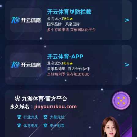
喷淋塔（酸碱废气处理设备）
低温蒸发器废水处理设备...
珠三角某高标准有机废气...
rto-三室rto