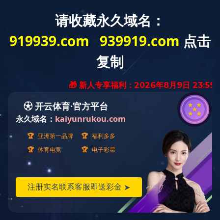
导航
PRODUCT DISPLAY
开云官方注册
百度爱采购
工程案例
视频中心
厨余垃圾处理设备
废水处理设备
垃圾渗滤液处理设备