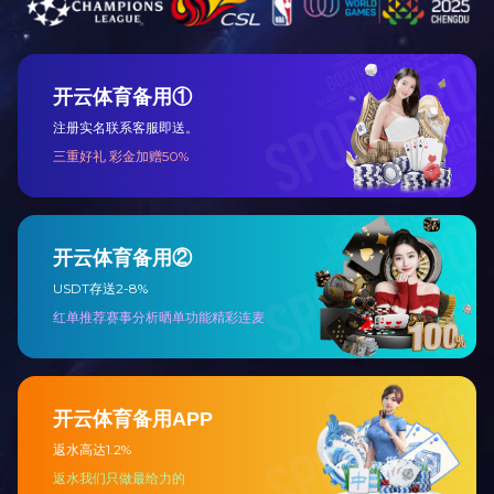
级证书等行业资质证书。拥有一支优秀的管理团队和技术、研发工作人员，
其中教授级高工3名，高级工程师10名，工程师25名。
公司主营污水处理工程、废气处理工程及噪声治理工程的设计、施工、
设备安装及调试、运营；并专注于垃圾渗透液处理、餐厨垃圾处理、生态改
造等领域相关设备研发、生产、销售、运营管理及相关测评。
公司秉承“团结、创新、开拓、进取、共赢”的企业精神，本着“引领环
保科技、再创碧水蓝天”的企业经营理念，以热爱自然、保护环境，创造良
好的社会效益、环境效益和经济效益为依归。以“不拘一格、人尽其才”的人
才理念为宗旨，采用先进的技术、装备，科学的管理，致力于环保技术、环
保产品的科研开发、成果推广和咨询服务以及市政环保工程治理。以企业自
有技术力量为互动，研发和推广出多种水处理新技术、新产品。以市场为导
向，以优质服务为宗旨，研发、推广高科技环保产品和技术，为广大客户提
供高品质的环保产品和全方位的服务。
CASE STUDY
开云（中国）