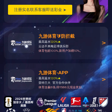
活性炭箱-活性炭吸附装置...
rco-催化燃烧-5000平方生产车间
COMPANY PROFILE
开云（中国）
开云官方注册成立于2019年10月，坐落在自然环境优美，交通便捷的东
莞市茶山镇卢边管理区好时年工业大厦园区内，办公面积2500平方米。是
一家集合研发、设计、施工、咨询服务、销售、设备生产为一体的综合型环
保科技企业。
公司与国内多所著名的科研机构以及设计院建立和保持长期而
稳定的战略合作伙伴关系。公司已建立完善的质量管理体系和环境管理体
系，在同行业中率先通过ISO9001、ISO14000质量、环境管理体系认证；具
有市政工程总承包三级证书、环保工程专业承包三级证书，环境影响评价乙