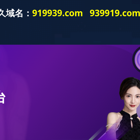
厨余垃圾处理、垃圾渗滤液处理等，热线：
方注册
新闻资讯
开云（中国）
公