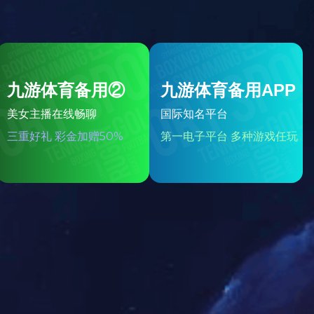
理
发布时间：
2020-12-19 11:26:34
点击率：
968