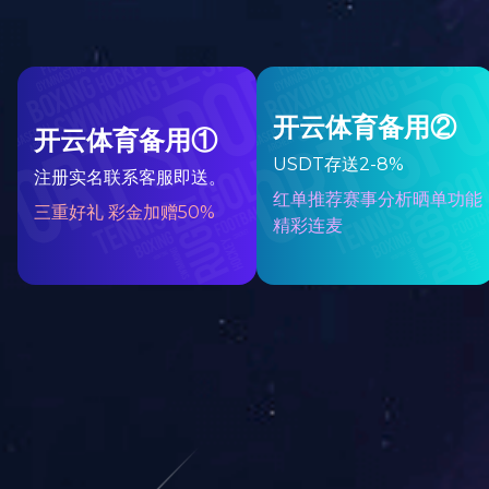
产品分类
Product classification
废水处理设备
一体化设备、污水配套设施
中水回用设备
医疗污水处理设备
切削液处理设备
垃圾渗滤液处理设备
废气处理设备
各类废水处理工艺