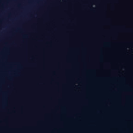
**食品厂废气处理工程
**印刷厂废气处理工程