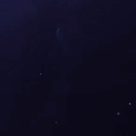
物液作为添加剂，进行预处理，并除去废气中颗粒物等物质，废气经
分子化合物、并终氧化为水和二氧化碳，达到脱除有机废气的目的，
（异味）污染物排放标准》（DB 31 1025-2016）和上海市