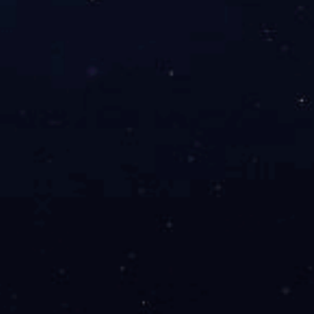
国）
公司相册
在线留言
联系我们
网站
扫一扫，关注我们
扫一扫，关注手机站