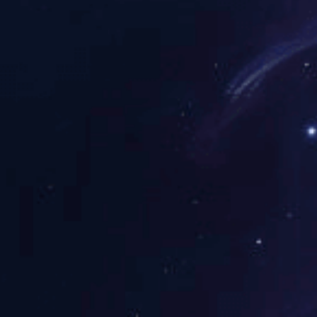
厨余垃圾处理设备
详细说明
视频中心
噪音处理视频
废气处理视频
废水/废水处理
百度爱采购
百度爱采购
工程案例
废气处理项目
废水处理项目
垃圾渗滤液处理
环境影响评价