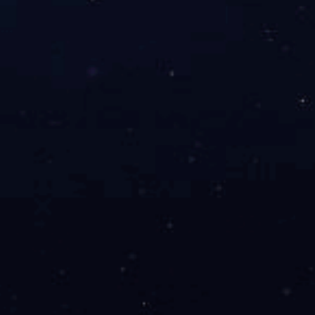
国）
公司相册
在线留言
联系我们
网站
扫一扫，关注我们
扫一扫，关注手机站