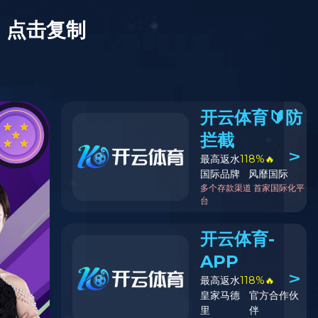
设为首页
|
加入收藏
|
网站地图
全国服务热线：
0769-86172387
13412909028
司相册
在线留言
联系我们