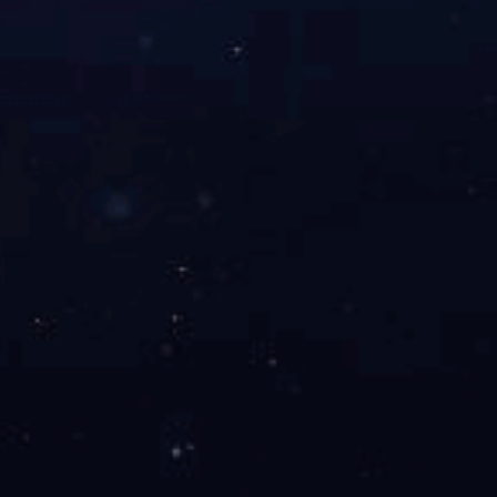
页
开云（中国）
开云官方注册
新闻资讯
开云（中
地图
方注册
版权所有©Copyright 2020
备案号：
粤ICP备2020110288号
所涉及的图片、文字等资料均属于
开云官方注册
所有，未经许可不得转载*
粤公网安备 44190002005089号
持：东莞网站建设