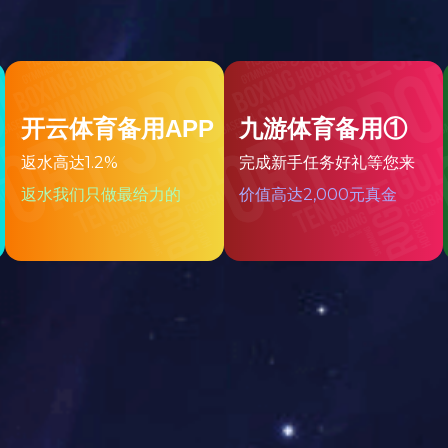
开云（中国）
湖北**塑料厂废气处理