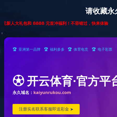
您好，欢迎访问开云官方注册官网，主营范围：废水处理、废气处理、
13412909028。
网站首页
开云（中国）
开云官
Home