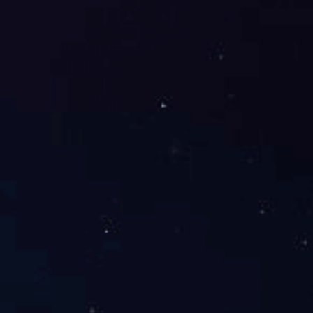
解氧化，全部降解为低分子化合物、二氧化碳和水，同时快速去除烟
全可以做到免维护，免清洗，大大降低烟道失火燃烧的机率，同时大