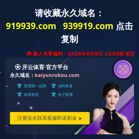
导航
PRODUCT DISPLAY
开云官方注册
百度爱采购
工程案例
视频中心
厨余垃圾处理设备
废水处理设备
垃圾渗滤液处理设备