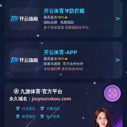
喷淋塔（酸碱废气处理设备）
低温蒸发器废水处理设备...
珠三角某高标准有机废气...
rto-三室rto