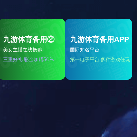
沸石转轮+CO