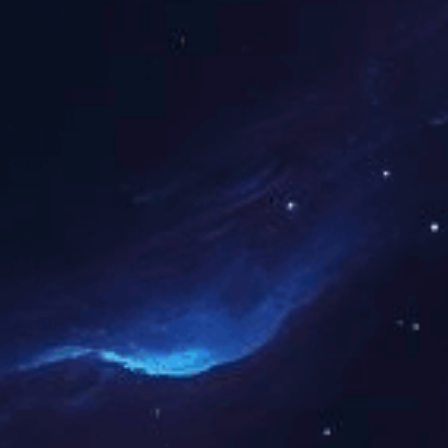
环境影响评价
联系我们
Contact us
珠三角某
开云官方注册
联系人：赖先生
手机：13412909028
固话：
0769-86172387
邮箱：krhb888@163.com
地址：东莞市茶山镇增卢路85号1
号楼101室
湖南分公司地址：湖南省长沙市晚