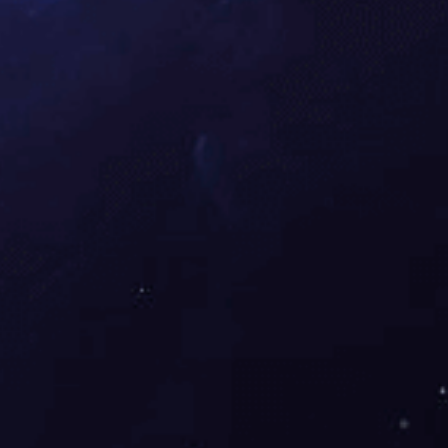
rto-三室rto