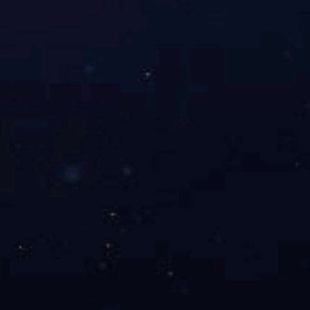
29条记录
上一页
1
2
3
4
下一页
页
开云（中国）
开云官方注册
新闻资讯
开云（中
地图
方注册
版权所有©Copyright 2020
备案号：
粤ICP备2020110288号
所涉及的图片、文字等资料均属于
开云官方注册
所有，未经许可不得转载*