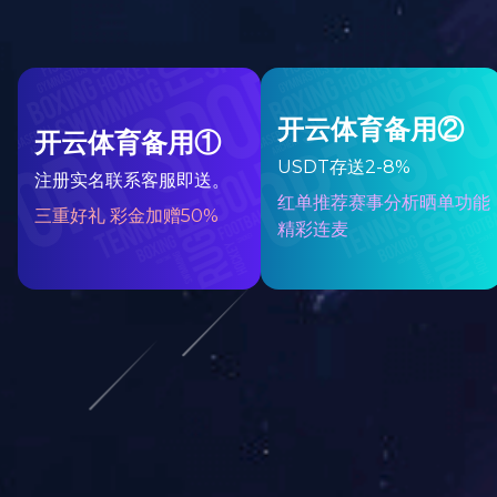
产品分类
Product classification
废水处理设备
一体化设备、污水配套设施
中水回用设备
医疗污水处理设备
切削液处理设备
垃圾渗滤液处理设备
活性
废气处理设备