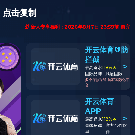
设为首页
|
加入收藏
|
网站地图
全国服务热线：
0769-86172387
13412909028
司相册
在线留言
联系我们