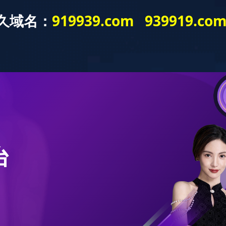
厨余垃圾处理、垃圾渗滤液处理等，热线：
方注册
新闻资讯
开云（中国）
公