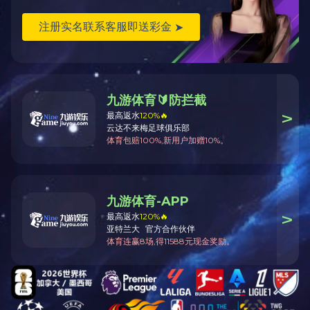
活性炭箱-活性炭吸附装置...
rco-催化燃烧-5000平方生产车间
COMPANY PROFILE
开云（中国）
开云官方注册成立于2019年10月，坐落在自然环境优美，交通便捷的东
莞市茶山镇卢边管理区好时年工业大厦园区内，办公面积2500平方米。是
一家集合研发、设计、施工、咨询服务、销售、设备生产为一体的综合型环
保科技企业。
公司与国内多所著名的科研机构以及设计院建立和保持长期而
稳定的战略合作伙伴关系。公司已建立完善的质量管理体系和环境管理体
系，在同行业中率先通过ISO9001、ISO14000质量、环境管理体系认证；具
有市政工程总承包三级证书、环保工程专业承包三级证书，环境影响评价乙