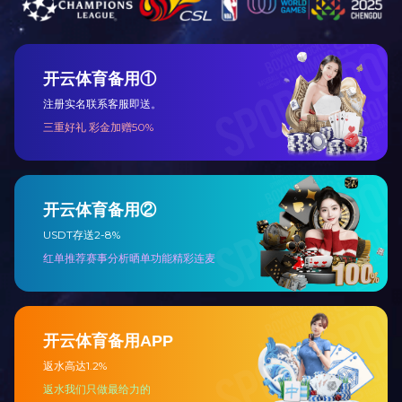
级证书等行业资质证书。拥有一支优秀的管理团队和技术、研发工作人员，
其中教授级高工3名，高级工程师10名，工程师25名。
公司主营污水处理工程、废气处理工程及噪声治理工程的设计、施工、
设备安装及调试、运营；并专注于垃圾渗透液处理、餐厨垃圾处理、生态改
造等领域相关设备研发、生产、销售、运营管理及相关测评。
公司秉承“团结、创新、开拓、进取、共赢”的企业精神，本着“引领环
保科技、再创碧水蓝天”的企业经营理念，以热爱自然、保护环境，创造良
好的社会效益、环境效益和经济效益为依归。以“不拘一格、人尽其才”的人
才理念为宗旨，采用先进的技术、装备，科学的管理，致力于环保技术、环
保产品的科研开发、成果推广和咨询服务以及市政环保工程治理。以企业自
有技术力量为互动，研发和推广出多种水处理新技术、新产品。以市场为导
向，以优质服务为宗旨，研发、推广高科技环保产品和技术，为广大客户提
供高品质的环保产品和全方位的服务。
CASE STUDY
开云（中国）