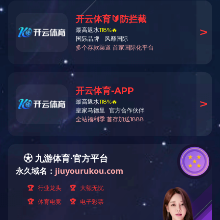
喷淋塔（酸碱废气处理设备）
低温蒸发器废水处理设备...
珠三角某高标准有机废气...
rto-三室rto